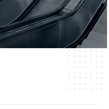
担当者とビジネスニーズについて話し合う
取り可能でありながら、低消費電力を
max創立以来の中核技術であり続けてお
ればよいでしょうか?
するディスプレイの大部分が1,000 nit
x Ecogreen ピクセル ラインのすべてで
す。高輝度により、あらゆる照明条件
り、
可読性が得られます。
と組込みコンピューティングソリュー
またはカラーに関係なく、メッセージ
能（AIoT）技術と組み合わせること
ことはありません。
: 4995)は日光下で可読な高輝度の産業ディ
合ソリューションは、顧客の様々なニ
めに太陽電池またはバッテリー電源か
固な名声を築いていますが、当社の提
タイプのディスプレイ
ます。
にわたります。サイズ調整、カスタム
ィングを通じて、当社は産業グレー...