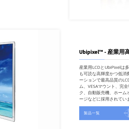
Ubipixel™ - 
産業用LCDとUbiPix
も可読な高輝度かつ低消
ーションで最高品質のLC
ム、VESAマウント、完
ク、自動販売機、ホーム
ージなどに採用されてい
製品一覧