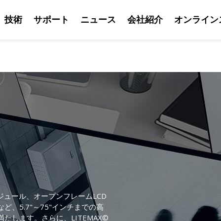
技術
サポート
ニュース
会社紹介
オンライン
モジュール、オープンフレームLCD
、5.7"～75"インチまでの高
します。さらに、LITEMAX©