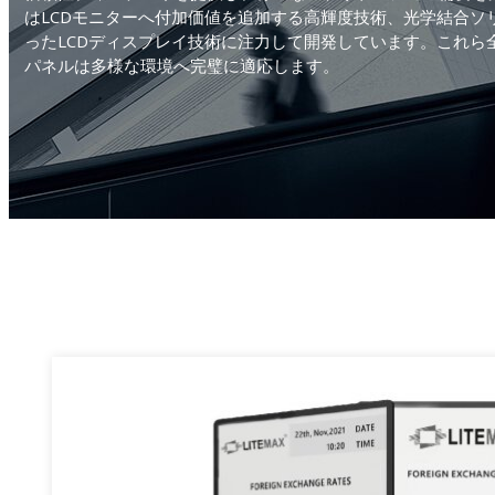
はLCDモニターへ付加価値を追加する高輝度技術、光学結合ソ
デジタルサイネージ
サポート技術情報
ビジネス戦略パートナー
AIoT
ったLCDディスプレイ技術に注力して開発しています。これら
パネルは多様な環境へ完璧に適応します。
ゲーミング
製品保証
付属品
重工業
品質保証
POS/キオスク
RMAサービス
ヘルスケア
アンケート