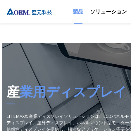
製品
ソリューション
製品
ソリューション
技術
サポート
ニュース
会社紹介
産業用ディスプレイ
ソリューション
日光可読性
リソース
イベント
会社情報
組込みマザーボード
スマート交通
カッティングパネル
ダウンロードセンター
ニュースレター
企業の沿革
産業用ディスプレイ
産業用コンピューター
産業オートメーション
屋外
ODM/OEMサービス
世界各地の拠点
LITEMAX©産業ディスプレイソリューションは、LCDパネル
産業用パネルコンピュー
船舶
画質
技術サポート
世界のパートナー
ディスプレイ、屋外ディスプレイ、パネルマウント型モニターなど
タ 、モニター
信頼性ディスプレイを提供し、様々なアプリケーション需要を満た