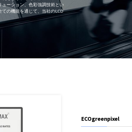
リューション、色彩強調技術とい
Litemaxの営業
太陽光の下でも読み
日光可読性はLite
全ての機能を通じて、当社のLCD
会社紹介
ソリューション
維持するにはどうす
り、Litemaxが提供
それがまさに LiteMa
以上を確保していま
詳細はこちら
会社情報
す。 あなたがいる限
の下で完璧な視覚的
高輝度ディスプレイ
電子インクは、白黒
ションをモノの人工知
が頻繁に変更される
Litemax (TWO
で、当社の高性能統
エネルギーを得るた
詳細はこちら
スプレイにおいて堅
ら電力を供給できる
ーズへ確実に対処し
供内容は他にも多岐
保全。
化、産業コンピューテ
詳細はこちら
詳細はこちら
詳細はこちら
ECOgreenpixel