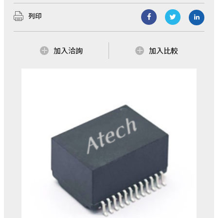
展與擴充，業務範圍涵蓋：磁性元件、電源解決
列印
方案 、無線解決方案...等三大區塊，公司總部設
立於台北市，並在中國華南(東莞)、華中(湖北宜
昌)建立生產據點。
亞元科技(股)公司創立於1990年，經過多年的發
加入洽詢
加入比較
展與擴充，業務範圍涵蓋：磁性元件、電源解決
我們不僅以自有品牌AtechOEM從事產品研發設
方案 、無線解決方案...等三大區塊，公司總部設
計、製造到銷售，更提供客戶全方位ODM/OEM
立於台北市，並在中國華南(東莞)、華中(湖北...
的服務！
我們有優質的研發製造團隊，多年來在各業務區
了解更多
塊更累積了豐富的Domain Know how！而提供客
戶優質且具競爭力的產品與服務，更是我們一貫
的堅持與承諾！
了解更多