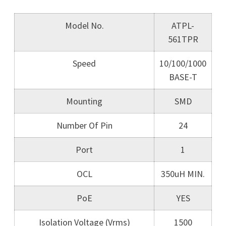
Model No.
ATPL-
561TPR
Speed
10/100/1000
BASE-T
Mounting
SMD
Number Of Pin
24
Port
1
OCL
350uH MIN.
PoE
YES
Isolation Voltage (Vrms)
1500