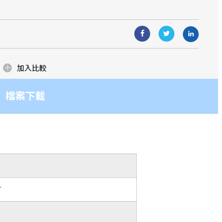
生產據點。
造團隊，多年來在各業務區塊更累積了
造團隊，多年來在各業務區塊更累積了
與應用
ow how！而提供客戶優質且具競爭力的產
ow how！而提供客戶優質且具競爭力的產
一貫的堅持與承諾！
一貫的堅持與承諾！
加入比較
檔案下載
T