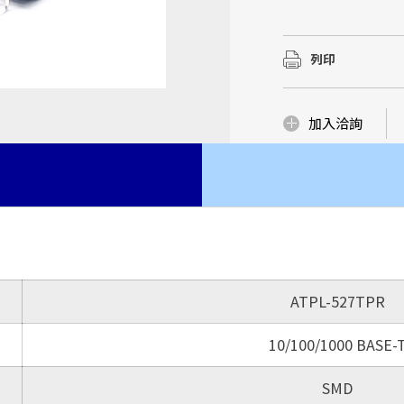
華中(湖北宜昌)建立
我們有優質的研發製
我們有優質的研發製
...
磁性元件市場
豐富的Domain Kn
豐富的Domain Kn
列印
了解更多
品與服務，更是我們
品與服務，更是我們
了解更多
了解更多
了解更多
加入洽詢
ATPL-527TPR
10/100/1000 BASE-
SMD