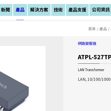
新聞
產品
解決方案
技術
產品支援
公司資訊
首頁
/
產品
/
網路變壓器
ATPL-527T
公司資訊
公司資訊
公司資訊
LAN Transformer
亞元科技(股)公司創
亞元科技(股)公司創
LAN, 10/100/1000
務範圍涵蓋：磁性元件
務範圍涵蓋：磁性元件
三大區塊，公司總部設
三大區塊，公司總部設
中(湖北宜昌)建立生
中(湖北宜昌)建立生
亞元科技(股)公司創
我們不僅以自有品牌A
我們不僅以自有品牌A
業務範圍涵蓋：磁性元
售，更提供客戶全方位
售，更提供客戶全方位
等三大區塊，公司總部