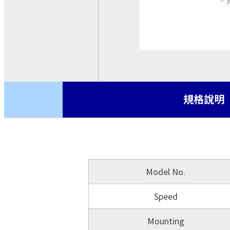
基板型電源
交流-直流 轉換模塊
CRPS
機殼型電源
ATX電源
藍芽模組
規格說明
Model No.
Speed
Mounting