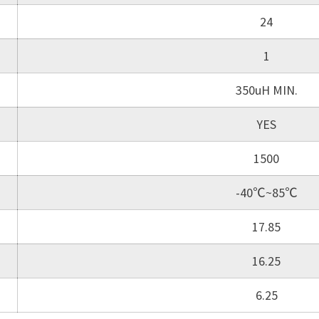
24
1
350uH MIN.
YES
1500
-40℃~85℃
17.85
16.25
6.25