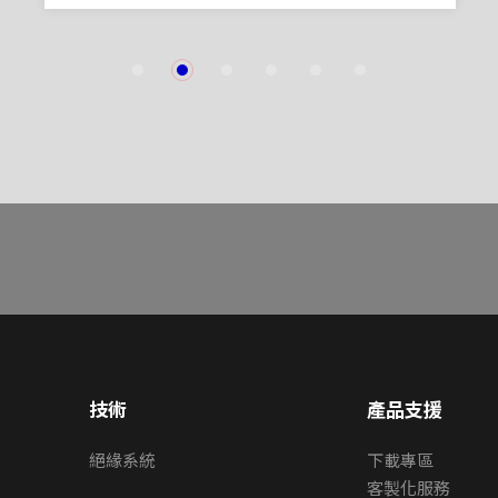
1
2
3
4
5
6
技術
產品支援
絕緣系統
下載專區
客製化服務