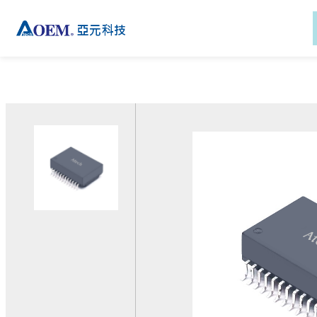
新聞
產品
解決方案
技術
產品支援
新聞
公司資訊
關於亞元
功率變壓器
磁性元件應用
絕緣系統
下載專區
關於亞元
關於亞元
活動
訊號變壓器
通訊解決方案
AC-DC 電源供應器
客製化服務
活動
投資人關係
電子報
比流器
工業解決方案
技術支援
電子報
全球據點
隔離變壓器
醫療解決方案
登入eRMA系統
EMC元件
電動助力車部件通訊平台
解決方案
電感
電動助力車人機介面解決
外接式電源適配器
方案