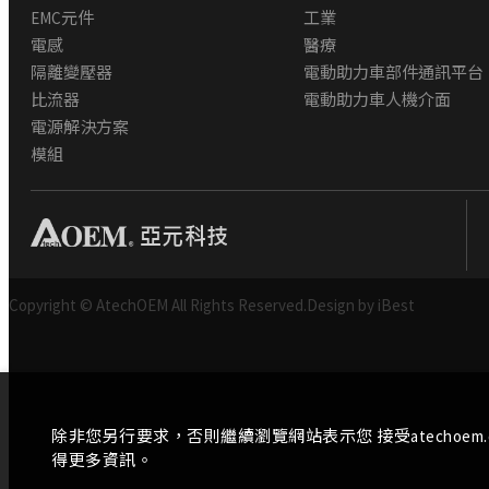
EMC元件
工業
電感
醫療
隔離變壓器
電動助力車部件通訊平台
比流器
電動助力車人機介面
電源解決方案
模組
Copyright © AtechOEM All Rights Reserved.
Design by iBest
除非您另行要求，否則繼續瀏覽網站表示您 接受atechoem
得更多資訊。