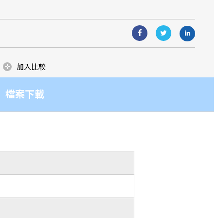
生產據點。
造團隊，多年來在各業務區塊更累積了
造團隊，多年來在各業務區塊更累積了
與應用
ow how！而提供客戶優質且具競爭力的產
ow how！而提供客戶優質且具競爭力的產
一貫的堅持與承諾！
一貫的堅持與承諾！
加入比較
檔案下載