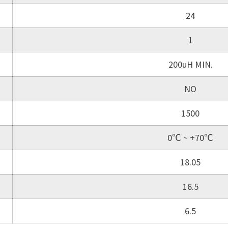
24
1
200uH MIN.
NO
1500
0℃ ~ +70℃
18.05
16.5
6.5