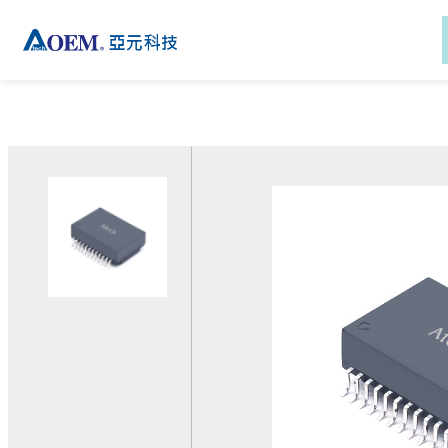
新聞
產品
解決方案
技術
產品支援
新聞
公司資訊
關於亞元
功率變壓器
磁性元件應用
絕緣系統
下載專區
關於亞元
關於亞元
活動
訊號變壓器
通訊解決方案
AC-DC 電源供應器
客製化服務
活動
投資人關係
電子報
比流器
工業解決方案
技術支援
電子報
全球據點
隔離變壓器
醫療解決方案
登入eRMA系統
EMC元件
電動助力車部件通訊平台
解決方案
電感
電動助力車人機介面解決
外接式電源適配器
方案