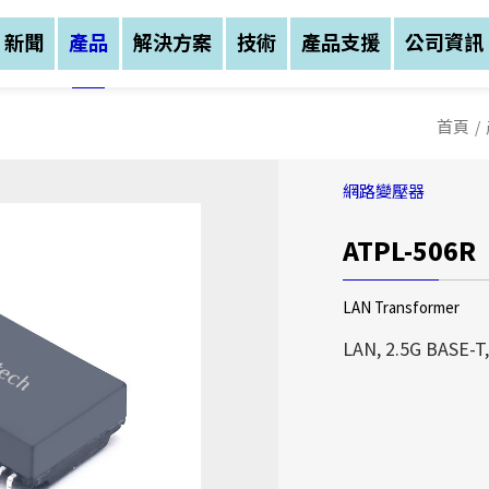
新聞
產品
解決方案
技術
產品支援
公司資訊
首頁
/
網路變壓器
ATPL-506R
公司資訊
公司資訊
公司資訊
LAN Transformer
亞元科技(股)公司創
亞元科技(股)公司創
LAN, 2.5G BASE-T
務範圍涵蓋：磁性元件
務範圍涵蓋：磁性元件
三大區塊，公司總部設
三大區塊，公司總部設
中(湖北宜昌)建立生
中(湖北宜昌)建立生
亞元科技(股)公司創
我們不僅以自有品牌A
我們不僅以自有品牌A
業務範圍涵蓋：磁性元
售，更提供客戶全方位
售，更提供客戶全方位
等三大區塊，公司總部