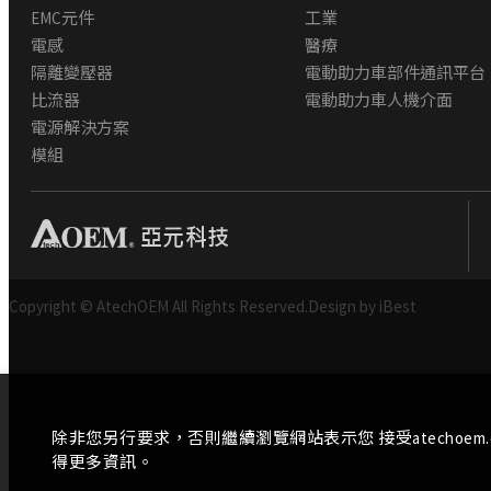
EMC元件
工業
電感
醫療
隔離變壓器
電動助力車部件通訊平台
比流器
電動助力車人機介面
電源解決方案
模組
Copyright © AtechOEM All Rights Reserved.
Design by iBest
除非您另行要求，否則繼續瀏覽網站表示您 接受atechoem
得更多資訊。