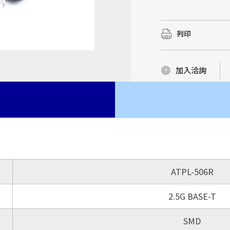
華中(湖北宜昌)建立
我們有優質的研發製
我們有優質的研發製
...
磁性元件市場
豐富的Domain Kn
豐富的Domain Kn
列印
了解更多
品與服務，更是我們
品與服務，更是我們
了解更多
了解更多
了解更多
加入洽詢
ATPL-506R
2.5G BASE-T
SMD