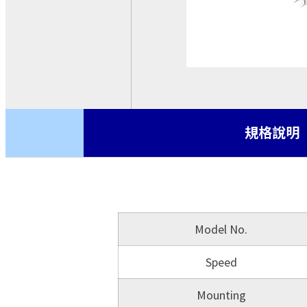
基板型電源
交流-直流 轉換模塊
CRPS
機殼型電源
ATX電源
藍芽模組
規格說明
Model No.
Speed
Mounting