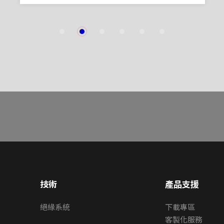
1
2
3
4
5
6
技術
產品支援
絕緣系統
下載專區
客製化服務