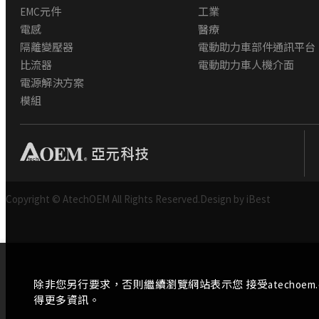
EMC元件
工業
電感
醫療
隔離變壓器
電動助力車部件通訊平台
比流器
電動助力車人機介面
電源解決方案
模組
Copyright © AtechOEM All Rights Reserved.
Design by iBest
除非您另行要求，否則繼續瀏覽網站表示您 接受atechoem
得更多資訊。