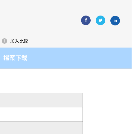
生產據點。
造團隊，多年來在各業務區塊更累積了
造團隊，多年來在各業務區塊更累積了
與應用
ow how！而提供客戶優質且具競爭力的產
ow how！而提供客戶優質且具競爭力的產
一貫的堅持與承諾！
一貫的堅持與承諾！
加入比較
檔案下載