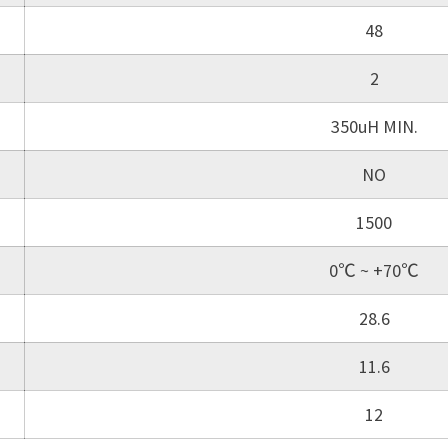
48
2
350uH MIN.
NO
1500
0℃ ~ +70℃
28.6
11.6
12