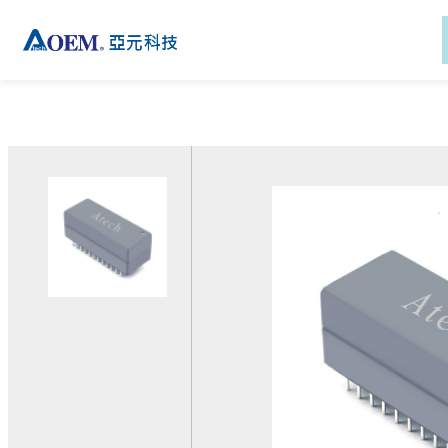
新聞
產品
解決方案
技術
產品支援
新聞
公司資訊
關於亞元
功率變壓器
磁性元件應用
絕緣系統
下載專區
關於亞元
關於亞元
活動
訊號變壓器
通訊解決方案
AC-DC 電源供應器
客製化服務
活動
投資人關係
電子報
比流器
工業解決方案
技術支援
電子報
全球據點
隔離變壓器
醫療解決方案
登入eRMA系統
EMC元件
電動助力車部件通訊平台
解決方案
電感
電動助力車人機介面解決
外接式電源適配器
方案