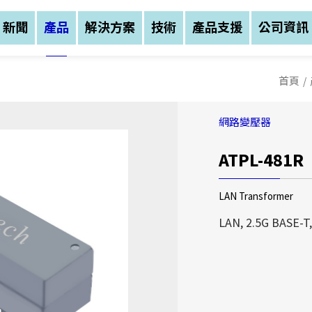
新聞
產品
解決方案
技術
產品支援
公司資訊
首頁
/
網路變壓器
ATPL-481R
公司資訊
公司資訊
公司資訊
LAN Transformer
亞元科技(股)公司創
亞元科技(股)公司創
LAN, 2.5G BASE-T
務範圍涵蓋：磁性元件
務範圍涵蓋：磁性元件
三大區塊，公司總部設
三大區塊，公司總部設
中(湖北宜昌)建立生
中(湖北宜昌)建立生
亞元科技(股)公司創
我們不僅以自有品牌A
我們不僅以自有品牌A
業務範圍涵蓋：磁性元
售，更提供客戶全方位
售，更提供客戶全方位
等三大區塊，公司總部