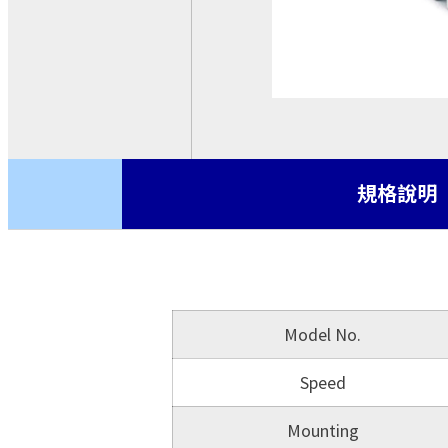
基板型電源
交流-直流 轉換模塊
CRPS
機殼型電源
ATX電源
藍芽模組
規格說明
Model No.
Speed
Mounting