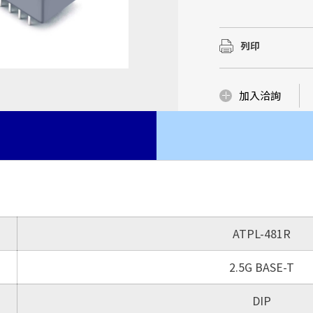
華中(湖北宜昌)建立
我們有優質的研發製
我們有優質的研發製
...
磁性元件市場
豐富的Domain Kn
豐富的Domain Kn
列印
了解更多
品與服務，更是我們
品與服務，更是我們
了解更多
了解更多
了解更多
加入洽詢
ATPL-481R
2.5G BASE-T
DIP