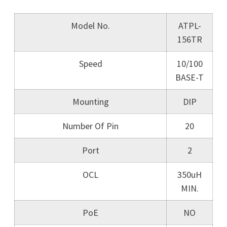
Model No.
ATPL-
156TR
Speed
10/100
BASE-T
Mounting
DIP
Number Of Pin
20
Port
2
OCL
350uH
MIN.
PoE
NO