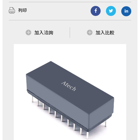
展與擴充，業務範圍涵蓋：磁性元件、電源解決
列印
方案 、無線解決方案...等三大區塊，公司總部設
立於台北市，並在中國華南(東莞)、華中(湖北宜
昌)建立生產據點。
亞元科技(股)公司創立於1990年，經過多年的發
加入洽詢
加入比較
展與擴充，業務範圍涵蓋：磁性元件、電源解決
我們不僅以自有品牌AtechOEM從事產品研發設
方案 、無線解決方案...等三大區塊，公司總部設
計、製造到銷售，更提供客戶全方位ODM/OEM
立於台北市，並在中國華南(東莞)、華中(湖北...
的服務！
我們有優質的研發製造團隊，多年來在各業務區
了解更多
塊更累積了豐富的Domain Know how！而提供客
戶優質且具競爭力的產品與服務，更是我們一貫
的堅持與承諾！
了解更多