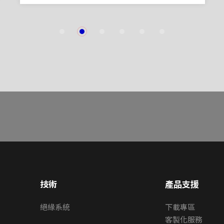
1
2
3
4
5
6
技術
產品支援
絕緣系統
下載專區
客製化服務