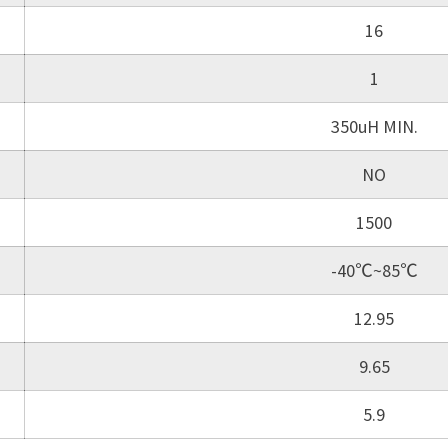
16
1
350uH MIN.
NO
1500
-40℃~85℃
12.95
9.65
5.9