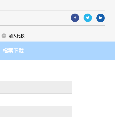
生產據點。
造團隊，多年來在各業務區塊更累積了
造團隊，多年來在各業務區塊更累積了
與應用
ow how！而提供客戶優質且具競爭力的產
ow how！而提供客戶優質且具競爭力的產
一貫的堅持與承諾！
一貫的堅持與承諾！
加入比較
檔案下載