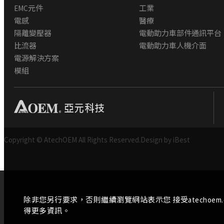
EMC元件
工業
電感
醫療
隔離變壓器
電動助力車部件通訊平台
比流器
電動助力車人機介面
電源解決方案
模組
Copyright © AtechOEM All Rights Reserved.
Design by iBest
除非您另行要求，否則繼續瀏覽網站表示您 接受atechoem
得更多資訊。