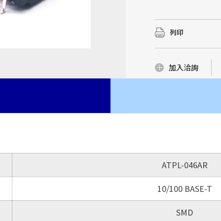
華中(湖北宜昌)建立
我們有優質的研發製
我們有優質的研發製
...
磁性元件市場
豐富的Domain Kn
豐富的Domain Kn
列印
了解更多
品與服務，更是我們
品與服務，更是我們
了解更多
了解更多
了解更多
加入洽詢
ATPL-046AR
10/100 BASE-T
SMD