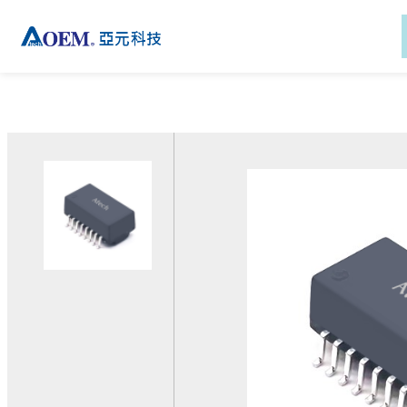
新聞
產品
解決方案
技術
產品支援
新聞
公司資訊
關於亞元
功率變壓器
磁性元件應用
絕緣系統
下載專區
關於亞元
關於亞元
活動
訊號變壓器
通訊解決方案
AC-DC 電源供應器
客製化服務
活動
投資人關係
電子報
比流器
工業解決方案
技術支援
電子報
全球據點
隔離變壓器
醫療解決方案
登入eRMA系統
EMC元件
電動助力車部件通訊平台
解決方案
電感
電動助力車人機介面解決
外接式電源適配器
方案