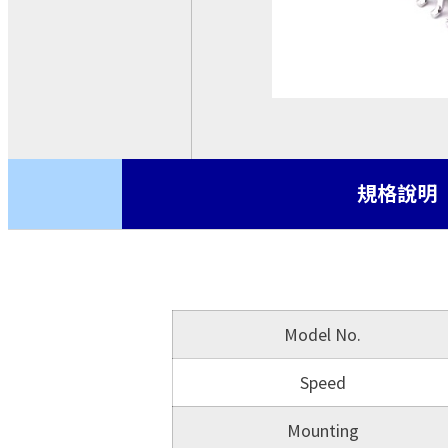
基板型電源
交流-直流 轉換模塊
CRPS
機殼型電源
ATX電源
藍芽模組
規格說明
Model No.
Speed
Mounting