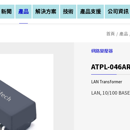
新聞
產品
解決方案
技術
產品支援
公司資訊
首頁
/
產品
網路變壓器
ATPL-046A
公司資訊
公司資訊
公司資訊
LAN Transformer
亞元科技(股)公司創
亞元科技(股)公司創
LAN, 10/100 BASE
務範圍涵蓋：磁性元件
務範圍涵蓋：磁性元件
三大區塊，公司總部設
三大區塊，公司總部設
中(湖北宜昌)建立生
中(湖北宜昌)建立生
亞元科技(股)公司創
我們不僅以自有品牌A
我們不僅以自有品牌A
業務範圍涵蓋：磁性元
售，更提供客戶全方位
售，更提供客戶全方位
等三大區塊，公司總部