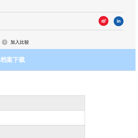
ow how！而提供客户优质且具竞争力的产
ow how！而提供客户优质且具竞争力的产
一贯的坚持与承诺！
一贯的坚持与承诺！
场与应用
加入比较
档案下载