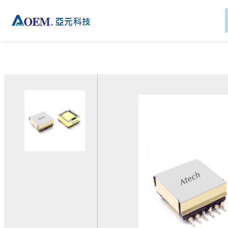
新闻
产品
解决方案
技术
产品支持
新聞
公司信息
关于亚元
功率变压器
磁性元件应用
绝缘系统
下载
关于亚元
关于亞元
活动
讯号变压器
通讯解决方案
AC-DC 电源供应器
客制化服务
活动
投資人關系
电子报
比流器
工业解决方案
技术支援
电子报
全球据点
隔离变压器
医疗解决方案
登入eRMA系統
EMC元件
电动助力车部件通讯平台
解决方案
电感
电动助力车人机介面解决
外接式电源适配器
方案