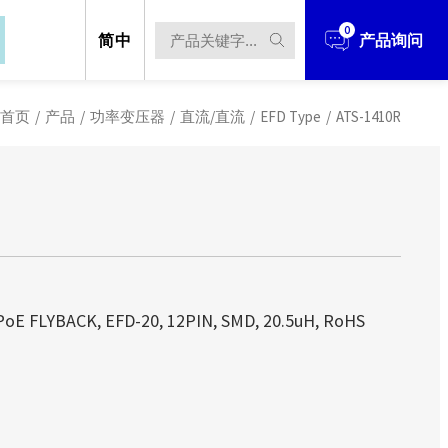
0
简中
产品询问
首页
/
产品
/
功率变压器
/
直流/直流
/
EFD Type
/
ATS-1410R
立于1990年，经过多年的发展与扩充，业
立于1990年，经过多年的发展与扩充，业
、电源解决方案 、无线解决方案...等
、电源解决方案 、无线解决方案...等
立于1990年，经过多年的发展与扩充，
立于台北市，并在中国华南(东莞)、华
立于台北市，并在中国华南(东莞)、华
E FLYBACK, EFD-20, 12PIN, SMD, 20.5uH, RoHS
件、电源解决方案 、无线解决方案...
产据点。
产据点。
设立于台北市，并在中国华南(东莞)、
techOEM从事产品研发设计、制造到销
techOEM从事产品研发设计、制造到销
生产据点。
ODM/OEM的服务！
ODM/OEM的服务！
造团队，多年来在各业务区块更累积了
造团队，多年来在各业务区块更累积了