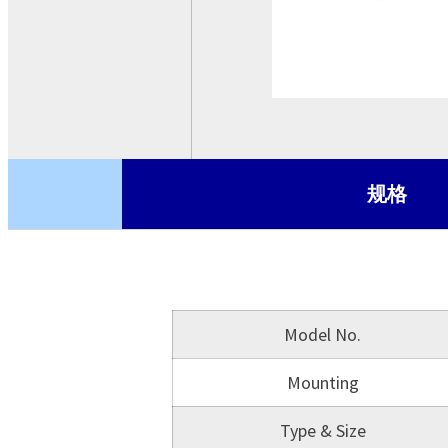
基板型电源
交流-直流 转换模块
CRPS
机壳型电源
ATX电源
蓝芽模块
规格
Model No.
Mounting
Type & Size