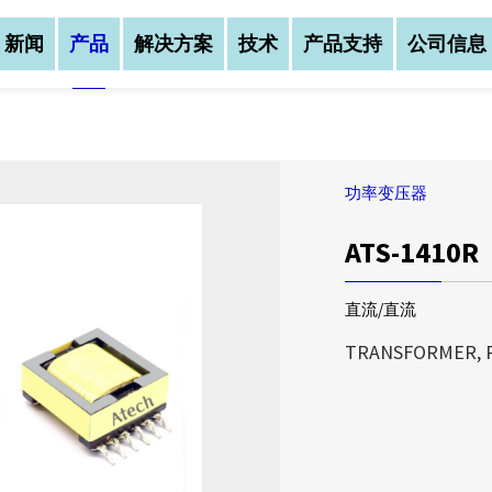
新闻
产品
解决方案
技术
产品支持
公司信息
功率变压器
ATS-1410R
公司资讯
公司资讯
公司资讯
亚元科技(股)公司创
亚元科技(股)公司创
直流/直流
务范围涵盖：磁性元件
务范围涵盖：磁性元件
亚元科技(股)公司创
三大区块，公司总部设
三大区块，公司总部设
TRANSFORMER, Po
业务范围涵盖：磁性元
中(湖北宜昌)建立生
中(湖北宜昌)建立生
等三大区块，公司总部
我们不仅以自有品牌A
我们不仅以自有品牌A
华中(湖北宜昌)建立
售，更提供客户全方位
售，更提供客户全方位
...
我们有优质的研发制
我们有优质的研发制
了解更多