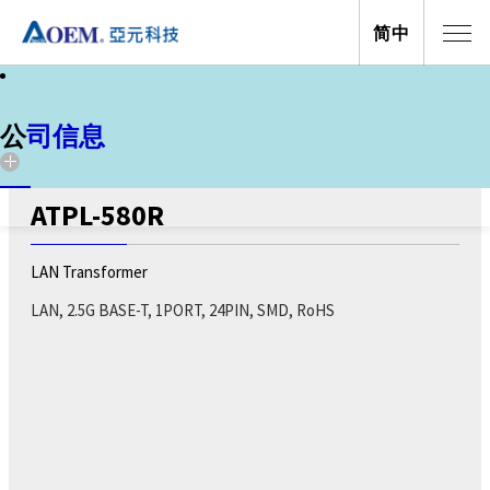
简中
公司信息
新聞
公司信息
网络变压器
ATPL-580R
LAN Transformer
关于亚元
关于亞元
LAN, 2.5G BASE-T, 1PORT, 24PIN, SMD, RoHS
活动
投資人關系
电子报
全球据点
公司资讯
公司资讯
亚元科技(股)公司创立于1990年，经过多年的发
展与扩充，业务范围涵盖：磁性元件、电源解决
亚元科技(股)公司创立于1990年，经过多年的发
方案 、无线解决方案...等三大区块，公司总部设