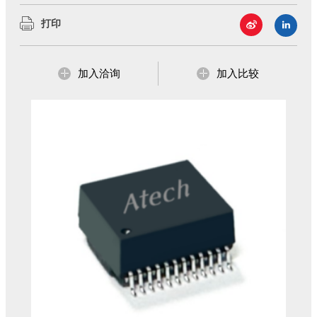
展与扩充，业务范围涵盖：磁性元件、电源解决
立于台北市，并在中国华南(东莞)、华中(湖北宜
打印
方案 、无线解决方案...等三大区块，公司总部设
昌)建立生产据点。
立于台北市，并在中国华南(东莞)、华中(湖北...
我们不仅以自有品牌AtechOEM从事产品研发设
计、制造到销售，更提供客户全方位ODM/OEM
加入洽询
加入比较
的服务！
了解更多
我们有优质的研发制造团队，多年来在各业务区
块更累积了丰富的Domain Know how！而提供客
户优质且具竞争力的产品与服务，更是我们一贯
的坚持与承诺！
了解更多