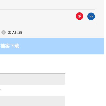
ow how！而提供客户优质且具竞争力的产
ow how！而提供客户优质且具竞争力的产
一贯的坚持与承诺！
一贯的坚持与承诺！
场与应用
加入比较
档案下载
T