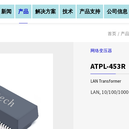
新闻
产品
解决方案
技术
产品支持
公司信息
首页
/
产
网络变压器
ATPL-453R
公司资讯
公司资讯
公司资讯
亚元科技(股)公司创
亚元科技(股)公司创
LAN Transformer
务范围涵盖：磁性元件
务范围涵盖：磁性元件
亚元科技(股)公司创
三大区块，公司总部设
三大区块，公司总部设
LAN, 10/100/1000
业务范围涵盖：磁性元
中(湖北宜昌)建立生
中(湖北宜昌)建立生
等三大区块，公司总部
我们不仅以自有品牌A
我们不仅以自有品牌A
华中(湖北宜昌)建立
售，更提供客户全方位
售，更提供客户全方位
...
我们有优质的研发制
我们有优质的研发制
了解更多