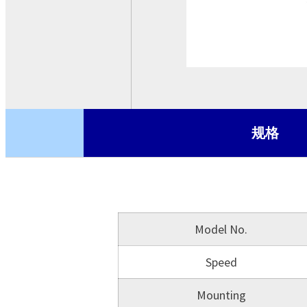
基板型电源
交流-直流 转换模块
CRPS
机壳型电源
ATX电源
蓝芽模块
规格
Model No.
Speed
Mounting