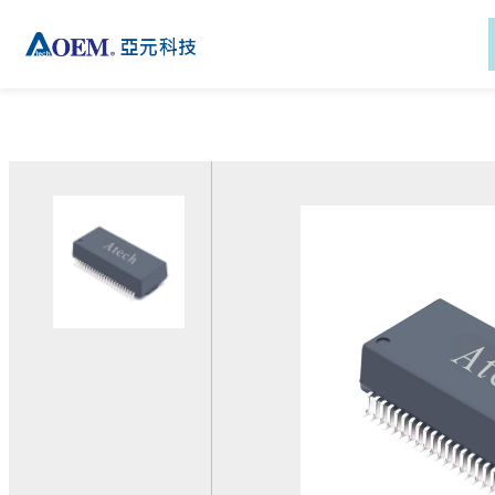
新闻
产品
解决方案
技术
产品支持
新聞
公司信息
关于亚元
功率变压器
磁性元件应用
绝缘系统
下载
关于亚元
关于亞元
活动
讯号变压器
通讯解决方案
AC-DC 电源供应器
客制化服务
活动
投資人關系
电子报
比流器
工业解决方案
技术支援
电子报
全球据点
隔离变压器
医疗解决方案
登入eRMA系統
EMC元件
电动助力车部件通讯平台
解决方案
电感
电动助力车人机介面解决
外接式电源适配器
方案