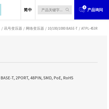
0
简中
产品询问
品
/
讯号变压器
/
网络变压器
/
10/100/1000 BASE-T
/
ATPL-453R
立于1990年，经过多年的发展与扩充，业
立于1990年，经过多年的发展与扩充，业
、电源解决方案 、无线解决方案...等
、电源解决方案 、无线解决方案...等
立于1990年，经过多年的发展与扩充，
立于台北市，并在中国华南(东莞)、华
立于台北市，并在中国华南(东莞)、华
 BASE-T, 2PORT, 48PIN, SMD, PoE, RoHS
件、电源解决方案 、无线解决方案...
产据点。
产据点。
设立于台北市，并在中国华南(东莞)、
techOEM从事产品研发设计、制造到销
techOEM从事产品研发设计、制造到销
生产据点。
ODM/OEM的服务！
ODM/OEM的服务！
造团队，多年来在各业务区块更累积了
造团队，多年来在各业务区块更累积了