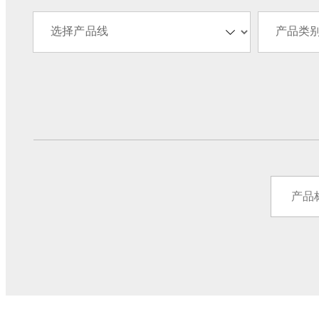
基板型电源
交流-直流 转换模块
CRPS
机壳型电源
ATX电源
蓝芽模块