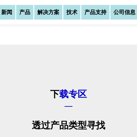
新闻
产品
解决方案
技术
产品支持
公司信息
公司资讯
公司资讯
公司资讯
亚元科技(股)公司创
亚元科技(股)公司创
务范围涵盖：磁性元件
务范围涵盖：磁性元件
下载专区
亚元科技(股)公司创
三大区块，公司总部设
三大区块，公司总部设
业务范围涵盖：磁性元
中(湖北宜昌)建立生
中(湖北宜昌)建立生
等三大区块，公司总部
我们不仅以自有品牌A
我们不仅以自有品牌A
华中(湖北宜昌)建立
售，更提供客户全方位
售，更提供客户全方位
...
透过产品类型寻找
我们有优质的研发制
我们有优质的研发制
了解更多