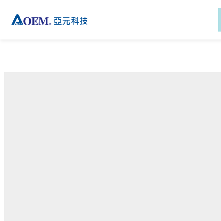
新闻
产品
解决方案
技术
产品支持
新聞
公司信息
关于亚元
功率变压器
磁性元件应用
绝缘系统
下载
关于亚元
关于亞元
活动
讯号变压器
通讯解决方案
AC-DC 电源供应器
客制化服务
活动
投資人關系
电子报
比流器
工业解决方案
技术支援
电子报
全球据点
隔离变压器
医疗解决方案
登入eRMA系統
EMC元件
电动助力车部件通讯平台
解决方案
电感
电动助力车人机介面解决
外接式电源适配器
方案