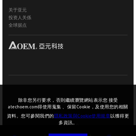
关于亚元
投资人关係
全球据点
除非您另行要求，否則繼續瀏覽網站表示您 接受
atechoem.com得使用蒐集 、保留Cookie，及使用您的相關
資料。您可參閱我們的
隱私政策與Cookie使用規章
以獲得更
Copyright © AtechOEM All Rights Reserved.
Design by iBest
多資訊。
GO TOP