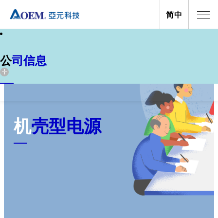
简中
公司信息
新聞
公司信息
机壳型电源
关于亚元
关于亞元
活动
投資人關系
电子报
全球据点
公司资讯
公司资讯
亚元科技(股)公司创立于1990年，经过多年的发
展与扩充，业务范围涵盖：磁性元件、电源解决
亚元科技(股)公司创立于1990年，经过多年的发
方案 、无线解决方案...等三大区块，公司总部设