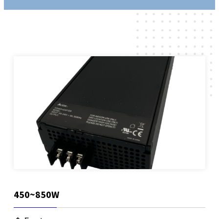
展与扩充，业务范围涵盖：磁性元件、电源解决
立于台北市，并在中国华南(东莞)、华中(湖北宜
方案 、无线解决方案...等三大区块，公司总部设
昌)建立生产据点。
立于台北市，并在中国华南(东莞)、华中(湖北...
我们不仅以自有品牌AtechOEM从事产品研发设
计、制造到销售，更提供客户全方位ODM/OEM
的服务！
了解更多
我们有优质的研发制造团队，多年来在各业务区
块更累积了丰富的Domain Know how！而提供客
户优质且具竞争力的产品与服务，更是我们一贯
的坚持与承诺！
了解更多
450~850W